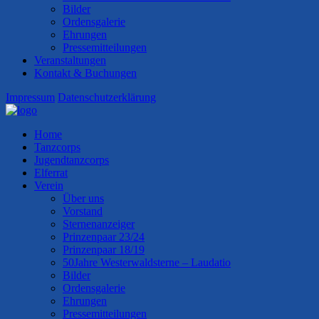
Bilder
Ordensgalerie
Ehrungen
Pressemitteilungen
Veranstaltungen
Kontakt & Buchungen
Impressum
Datenschutzerklärung
Home
Tanzcorps
Jugendtanzcorps
Elferrat
Verein
Über uns
Vorstand
Sternenanzeiger
Prinzenpaar 23/24
Prinzenpaar 18/19
50Jahre Westerwaldsterne – Laudatio
Bilder
Ordensgalerie
Ehrungen
Pressemitteilungen