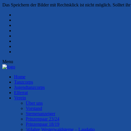
Das Speichern der Bilder mit Rechtsklick ist nicht möglich. Solltet ih
Menu
Home
Tanzcorps
Jugendtanzcorps
Elferrat
Verein
Über uns
Vorstand
Sternenanzeiger
Prinzenpaar 23/24
Prinzenpaar 18/19
50Jahre Westerwaldsterne – Laudatio